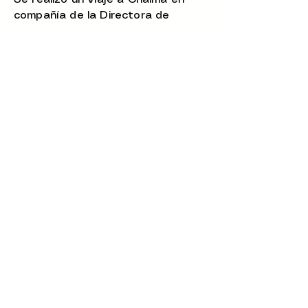
compañía de la Directora de
AIJPAC.
Se les invita a pedir informes
sobre los siguientes paseos.
Paseo a Chalma